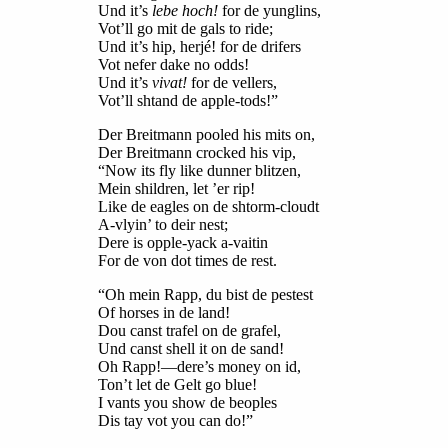
Und it’s
lebe hoch!
for de yunglins,
Vot’ll go mit de gals to ride;
Und it’s hip, herjé! for de drifers
Vot nefer dake no odds!
Und it’s
vivat!
for de vellers,
Vot’ll shtand de apple-tods!”
Der Breitmann pooled his mits on,
Der Breitmann crocked his vip,
“Now its fly like dunner blitzen,
Mein shildren, let ’er rip!
Like de eagles on de shtorm-cloudt
A-vlyin’ to deir nest;
Dere is opple-yack a-vaitin
For de von dot times de rest.
“Oh mein Rapp, du bist de pestest
Of horses in de land!
Dou canst trafel on de grafel,
Und canst shell it on de sand!
Oh Rapp!—dere’s money on id,
Ton’t let de Gelt go blue!
I vants you show de beoples
Dis tay vot you can do!”