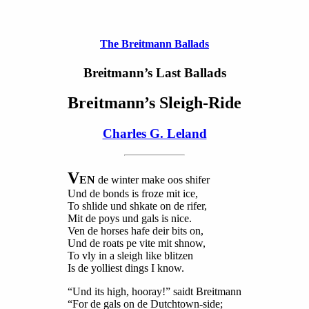
The Breitmann Ballads
Breitmann’s Last Ballads
Breitmann’s Sleigh-Ride
Charles G. Leland
V
EN
de winter make oos shifer
Und de bonds is froze mit ice,
To shlide und shkate on de rifer,
Mit de poys und gals is nice.
Ven de horses hafe deir bits on,
Und de roats pe vite mit shnow,
To vly in a sleigh like blitzen
Is de yolliest dings I know.
“Und its high, hooray!” saidt Breitmann
“For de gals on de Dutchtown-side;