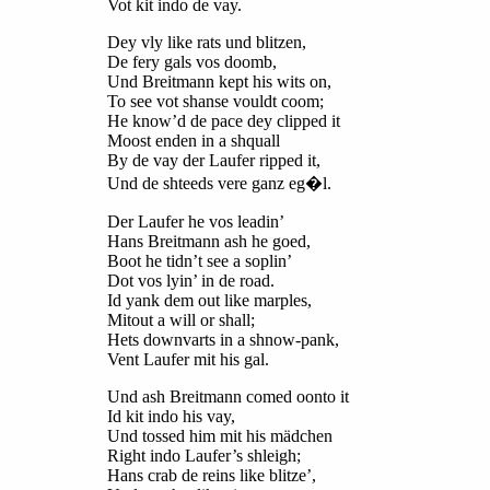
Vot kit indo de vay.
Dey vly like rats und blitzen,
De fery gals vos doomb,
Und Breitmann kept his wits on,
To see vot shanse vouldt coom;
He know’d de pace dey clipped it
Moost enden in a shquall
By de vay der Laufer ripped it,
Und de shteeds vere ganz eg�l.
Der Laufer he vos leadin’
Hans Breitmann ash he goed,
Boot he tidn’t see a soplin’
Dot vos lyin’ in de road.
Id yank dem out like marples,
Mitout a will or shall;
Hets downvarts in a shnow-pank,
Vent Laufer mit his gal.
Und ash Breitmann comed oonto it
Id kit indo his vay,
Und tossed him mit his mädchen
Right indo Laufer’s shleigh;
Hans crab de reins like blitze’,