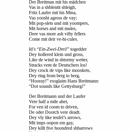
Der Breitman mit his mädchen
Vas in a shblentit shleigh,
Fritz Laufer mit his Mina,
Vas yoosht agross de vay;
Mit pop-slets und mit yoompers,
Mit horses and mit mules,
Dere vas more ash vifty fellers
Come mit deir ve-hi-cules.
Id’s “
Ein-Zwei-Drei!
” togedder
Dey hollered klein und gross,
Like de wind in shtormy wetter,
Stracks vent de Deutschers los!
Dey crock de vips like mooskets,
Dey ring from berg to berg,
“Hooray!” exsglaim Hans Breitmann:
“Dot sounds like Gettysburg!”
Der Breitmann und der Laufer
Vere half a mile ahet,
For ven id coom to driven,
De oder Dootch vere deadt.
Dey vly like teufel’s arrows,
Mit imps oopon em gay,
Dey killt five hoondred shbarrows