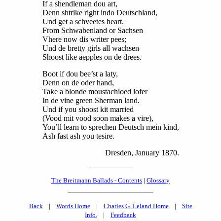
If a shendleman dou art,
Denn shtrike right indo Deutschland,
Und get a schveetes heart.
From Schwabenland or Sachsen
Vhere now dis writer pees;
Und de bretty girls all wachsen
Shoost like aepples on de drees.
Boot if dou bee’st a laty,
Denn on de oder hand,
Take a blonde moustachioed lofer
In de vine green Sherman land.
Und if you shoost kit married
(Vood mit vood soon makes a vire),
You’ll learn to sprechen Deutsch mein kind,
Ash fast ash you tesire.
Dresden, January 1870.
The Breitmann Ballads - Contents
|
Glossary
Back
|
Words Home
|
Charles G. Leland Home
|
Site
Info.
|
Feedback