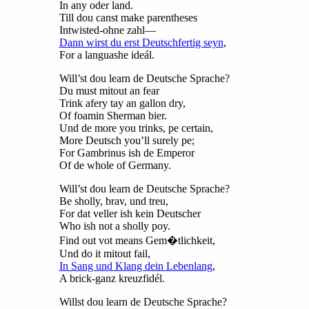
In any oder land.
Till dou canst make parentheses
Intwisted-ohne zahl—
Dann wirst du erst Deutschfertig seyn
,
For a languashe ideál.
Will’st dou learn de Deutsche Sprache?
Du must mitout an fear
Trink afery tay an gallon dry,
Of foamin Sherman bier.
Und de more you trinks, pe certain,
More Deutsch you’ll surely pe;
For Gambrinus ish de Emperor
Of de whole of Germany.
Will’st dou learn de Deutsche Sprache?
Be sholly, brav, und treu,
For dat veller ish kein Deutscher
Who ish not a sholly poy.
Find out vot means Gem�tlichkeit,
Und do it mitout fail,
In Sang und Klang dein Lebenlang
,
A brick-ganz kreuzfidél.
Willst dou learn de Deutsche Sprache?