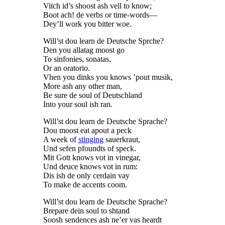
Vitch id’s shoost ash vell to know;
Boot ach! de verbs or time-words—
Dey’ll work you bitter woe.
Will’st dou learn de Deutsche Sprche?
Den you allatag moost go
To sinfonies, sonatas,
Or an oratorio.
Vhen you dinks you knows ’pout musik,
More ash any other man,
Be sure de soul of Deutschland
Into your soul ish ran.
Will’st dou learn de Deutsche Sprache?
Dou moost eat apout a peck
A week of
stinging
sauerkraut,
Und sefen pfoundts of speck.
Mit Gott knows vot in vinegar,
Und deuce knows vot in rum:
Dis ish de only cerdain vay
To make de accents coom.
Will’st dou learn de Deutsche Sprache?
Brepare dein soul to shtand
Soosh sendences ash ne’er vas heardt