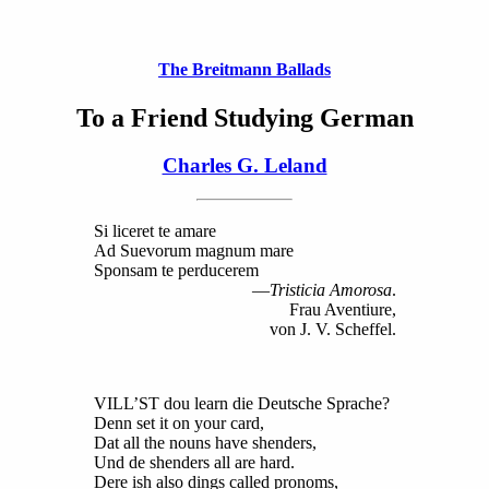
The Breitmann Ballads
To a Friend Studying German
Charles G. Leland
Si liceret te amare
Ad Suevorum magnum mare
Sponsam te perducerem
—
Tristicia Amorosa
.
Frau Aventiure,
von J. V. Scheffel.
VILL’ST dou learn die Deutsche Sprache?
Denn set it on your card,
Dat all the nouns have shenders,
Und de shenders all are hard.
Dere ish also dings called pronoms,